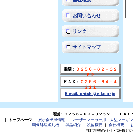
お問い合わせ
リンク
サイトマップ
電話：
０２５６－６２－３２
５２
ＦＡＸ：
０２５６－６４－４
３１１
E-mail: ohtaki@niks.or.jp
電話：
０２５６－６２－３２５２
ＦＡＸ
｜
トップページ
｜
展示会出展情報
｜
レーザーマーカー用 大型マーキン
｜
画像処理選別機
｜
製品紹介
｜
設備概要
｜
会社概要
｜
自動機械の設計・製作は大